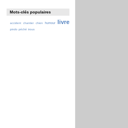
Mots-clés populaires
livre
humour
accident
chantier
chien
pindo
péché
trous