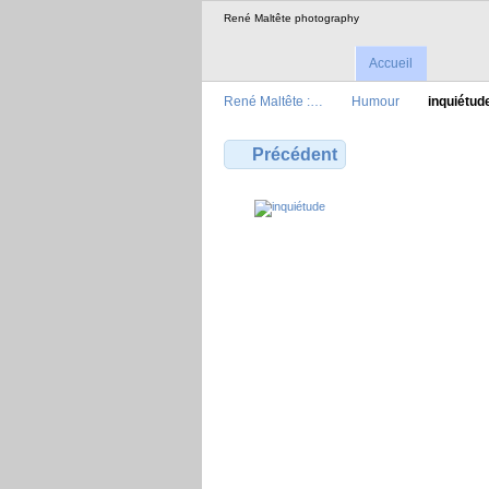
René Maltête photography
Accueil
René Maltête :…
Humour
inquiétud
Précédent