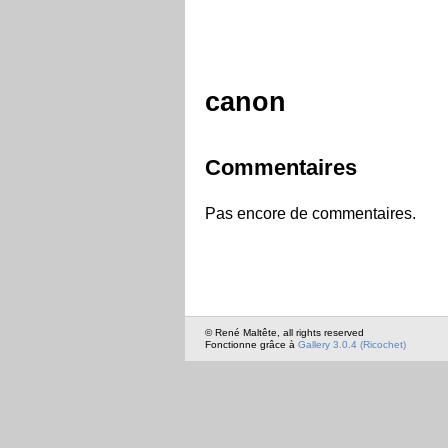
canon
Commentaires
Pas encore de commentaires.
© René Maltête, all rights reserved
Fonctionne grâce à
Gallery 3.0.4 (Ricochet)