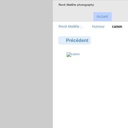
René Maltête photography
Accueil
René Maltête :…
Humour
canon
Précédent