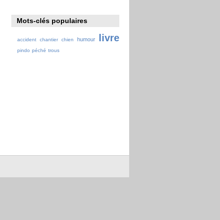
Mots-clés populaires
livre
humour
accident
chantier
chien
pindo
péché
trous