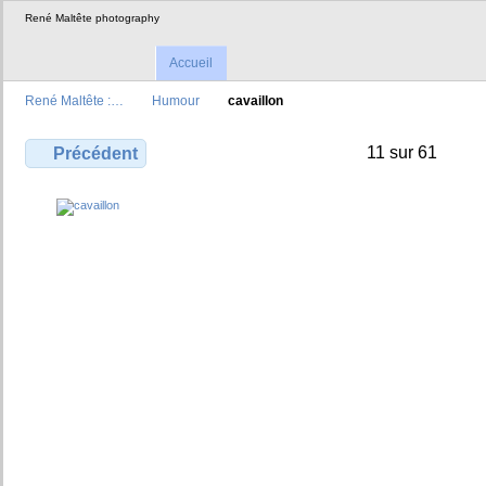
René Maltête photography
Accueil
René Maltête :…
Humour
cavaillon
11 sur 61
Précédent